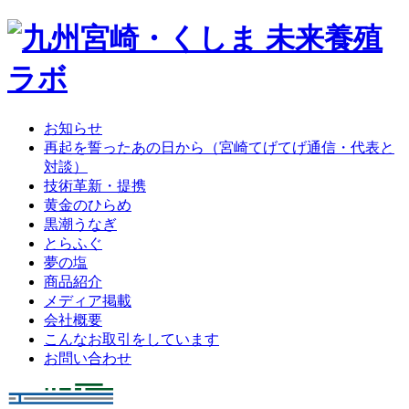
お知らせ
再起を誓ったあの日から
（宮崎てげてげ通信・代表と
対談）
技術革新・提携
黄金のひらめ
黒潮うなぎ
とらふぐ
夢の塩
商品紹介
メディア掲載
会社概要
こんなお取引をしています
お問い合わせ